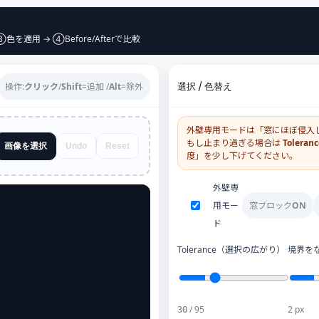
 BeforeAfter）
を適用 → ④Before/Afterで比較
選択 / 色替え
操作:
クリック
/
Shift
=追加 /
Alt
=除外
外壁専用モードは「窓にほぼ侵入
もし止まり過ぎる場合は
Toleranc
画像を選択
Undo
Reset
度」を少し下げてください。
外壁専
用モー
窓ブロック
ON
ド
Tolerance（選択の広がり）
境界をな
/ 95
px
30
2