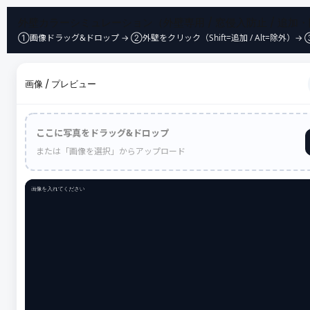
外壁カラーシミュレーション（外壁専用 / 窓侵入防止 / 追加・除外 /
①画像ドラッグ&ドロップ → ②外壁をクリック（Shift=追加 / Alt=除外）→ ③色
画像 / プレビュー
ここに写真をドラッグ&ドロップ
または「画像を選択」からアップロード