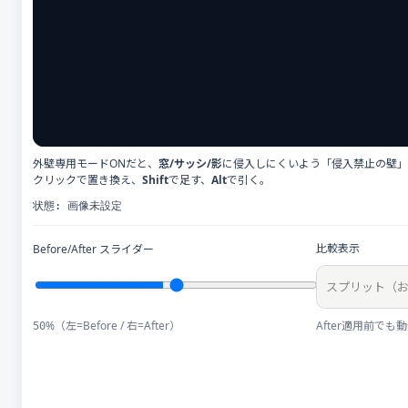
外壁専用モードONだと、
窓/サッシ/影
に侵入しにくいよう「侵入禁止の壁」
クリックで置き換え、
Shift
で足す、
Alt
で引く。
状態:
画像未設定
比較表示
Before/After スライダー
%（左=Before / 右=After）
After適用前でも
50