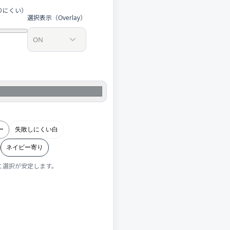
りにくい）
選択表示（Overlay）
ー
失敗しにくい白
ネイビー寄り
と選択が安定します。