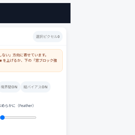
選択ピクセル
0
しない」方向に寄せています。
e
を上げるか、下の「窓ブロック強
境界壁
ON
縦バイアス
ON
めらかに（Feather）