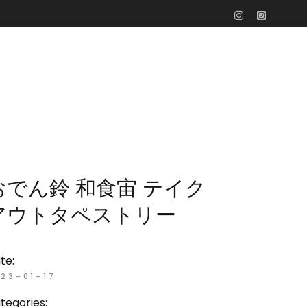
おでん鈴 和食宙 テイク
アウトタペストリー
te:
23-01-17
tegories: