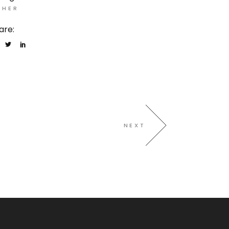
THER
are:
NEXT