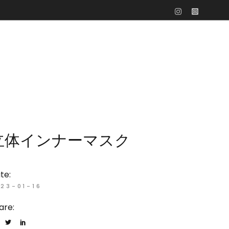
立体インナーマスク
te:
23-01-16
are: